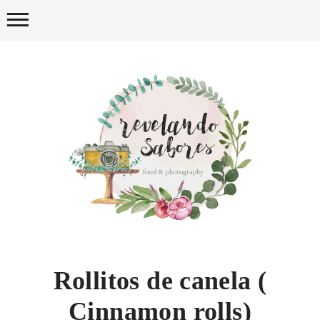
Skip
to
content
REVELA
Rollitos de canela (
Cinnamon rolls)