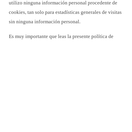
utilizo ninguna información personal procedente de
cookies, tan solo para estadísticas generales de visitas
sin ninguna información personal.
Es muy importante que leas la presente política de
cookies y comprendas que, si continúas
navegando,
consideraré que aceptas su uso
.
A continuación, vamos a explicarte qué son
exactamente las cookies; qué tipo de cookies
utilizamos y para qué; y cómo puedes ejercer tu
derecho para configurar tu navegador y desestimar el
uso de cualquiera de ellas.
Eso sí, debes saber, que si decides no utilizar algunas
cookies, este sitio web puede no funcionar