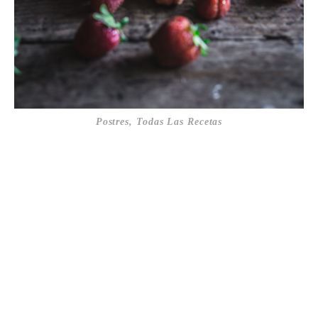
Postres
,
Todas Las Recetas
Juanitas. Pastel de brazo de
gitano con crema pastelera
09/04/2019
Reconozco que tengo mucho morro. Es así. No es que
sea mala persona, ni especialmente jeta (más bien soy
del gremio de los pardillos) pero morro, lo que se dice
morro, sí que tengo. ¿Que por qué? Pues porque yo…