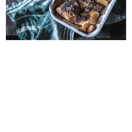
Carnes
,
Segundos
,
Todas Las Recetas
Pollo a la naranja con anís y
calabaza
16/04/2018
Voy a hacer una confesión. Quizá después de esto
muchos de vosotros creáis que soy rara. Otros miraréis
mis recetas con otros ojos… Muchos de vosotros
quizá decidáis dejar de seguirme. Pero esto es algo