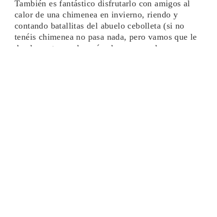
También es fantástico disfrutarlo con amigos al
calor de una chimenea en invierno, riendo y
contando batallitas del abuelo cebolleta (si no
tenéis chimenea no pasa nada, pero vamos que le
da al asunto mucho más glamour que la
calefacción de gas ciudad, y sino mirad en el
anuncio de Ferrero Rocher como ponen
chimenea…)
Pero yo voy más allá.
Me encanta tomarme una copa de vino
viendo una
película arropada con la mantita en el sofá (aquí
ojo, que también hay riesgo de siestón,
especialmente si la peli no es muy buena).
O sentada en el pc editando fotos y preparando
post… ¿Ya sabéis de dónde me viene la
inspiración para tanto rollo como os suelto en
cada post, no?