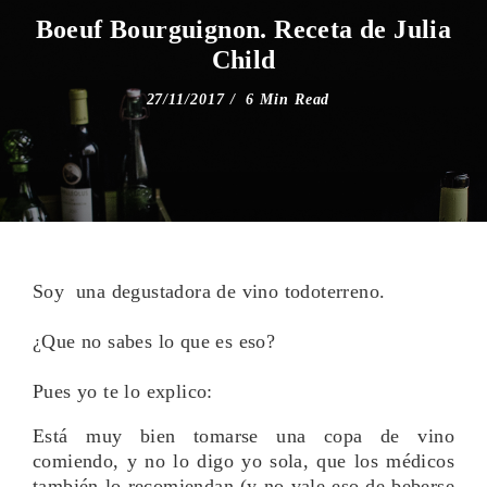
SABOR
Boeuf Bourguignon. Receta de Julia
Child
27/11/2017
6 Min Read
Soy una degustadora de vino todoterreno.
¿Que no sabes lo que es eso?
Pues yo te lo explico:
Está muy bien tomarse una copa de vino
comiendo, y no lo digo yo sola, que los médicos
también lo recomiendan (y no vale eso de beberse