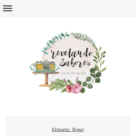
Skip
to
content
REVELA
Etiqueta:
Yogur