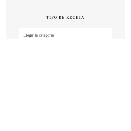
SABOR
TIPO DE RECETA
Tipo
de
receta
BUSCAR POR FECHA
Buscar
por
fecha
BUSCAR POR PALABRA