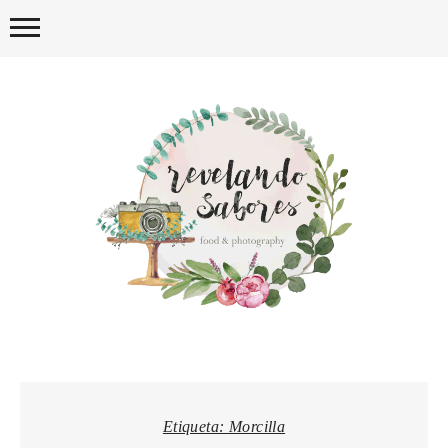
Skip
to
content
REVELA
Etiqueta:
Morcilla