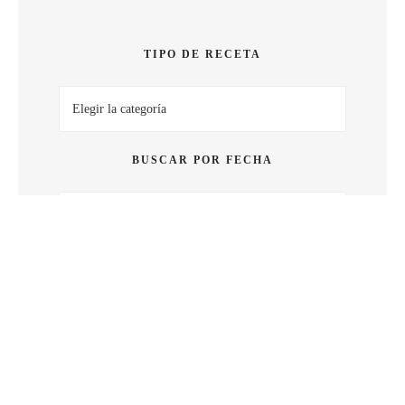
SABOR
TIPO DE RECETA
Tipo
de
receta
BUSCAR POR FECHA
Buscar
por
fecha
BUSCAR POR PALABRA