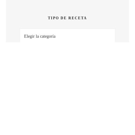
SABOR
TIPO DE RECETA
Tipo
de
receta
BUSCAR POR FECHA
Buscar
por
fecha
BUSCAR POR PALABRA