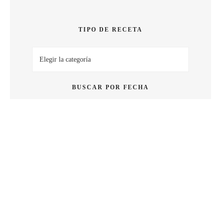
SABOR
TIPO DE RECETA
Tipo
de
receta
BUSCAR POR FECHA
Buscar
por
fecha
BUSCAR POR PALABRA