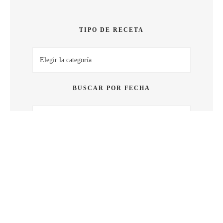
SABOR
TIPO DE RECETA
Tipo
de
receta
BUSCAR POR FECHA
Buscar
por
fecha
BUSCAR POR PALABRA