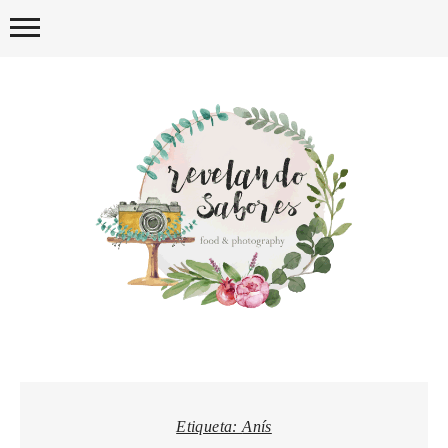
Skip
to
content
REVELA
Etiqueta:
Anís