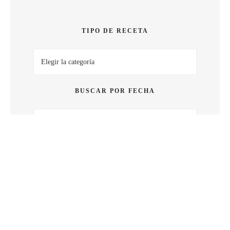
SABOR
TIPO DE RECETA
Tipo
de
receta
BUSCAR POR FECHA
Buscar
por
fecha
BUSCAR POR PALABRA